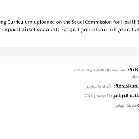
ning Curriculum uploaded on the Saudi Commission for Health S
https://www.scfhs.org.sa موضح في المنهج التدريبي للبرنامج الموجود على موقع الهي
كلية:
مستشفى الملك فيصل التخصصي
بحاث
المستهدفة:
الأطباء والجراحين
هاية البرنامج:
31 ديسمبر 2026
ة
مدينة الرياض